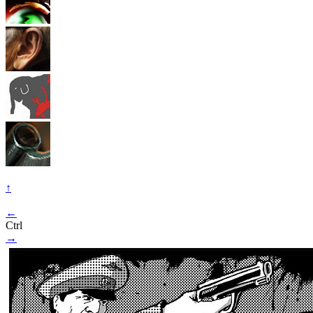
↑
←
Ctrl
→