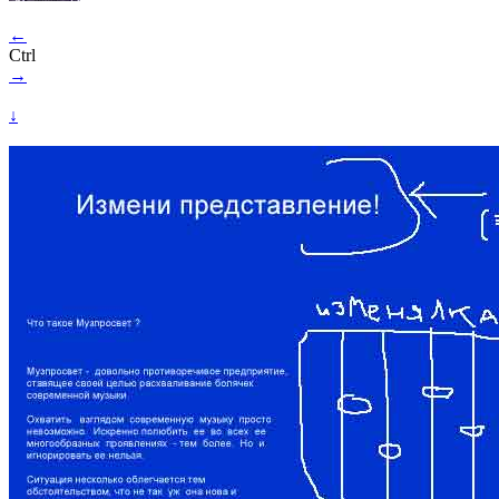
←
Ctrl
→
↓