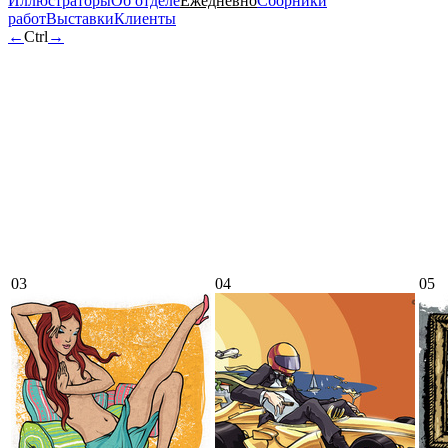
Иллюстраторы
Об отделе
Ежедневно
Сборники
работ
Выставки
Клиенты
←
Ctrl
→
03
04
05