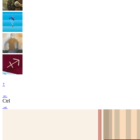
↑
←
Ctrl
→