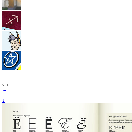
←
Ctrl
→
↓