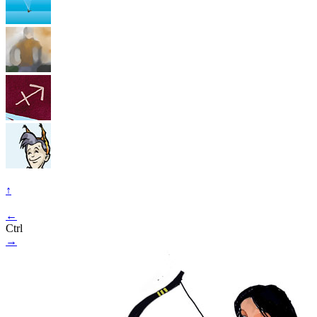
↑
←
Ctrl
→