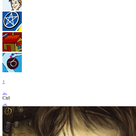
↑
←
Ctrl
→