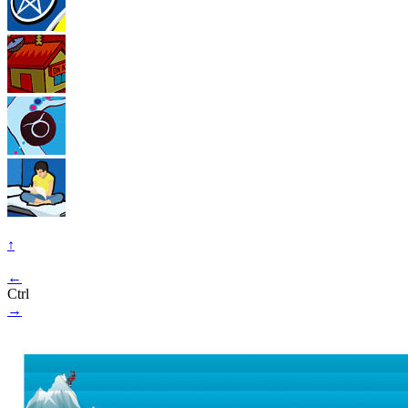
↑
←
Ctrl
→