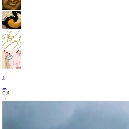
↑
←
Ctrl
→