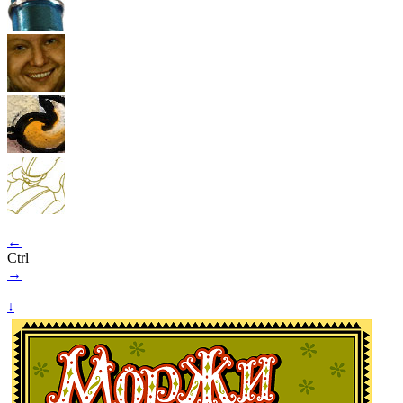
←
Ctrl
→
↓