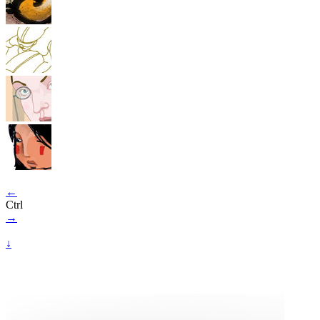
←
Ctrl
→
↓