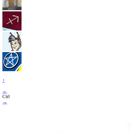
↑
←
Ctrl
→