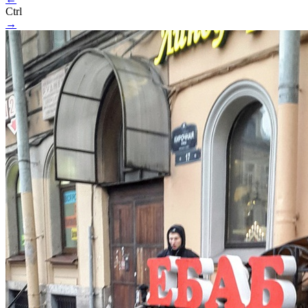
Ctrl
→