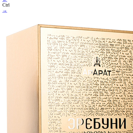
Ctrl
→