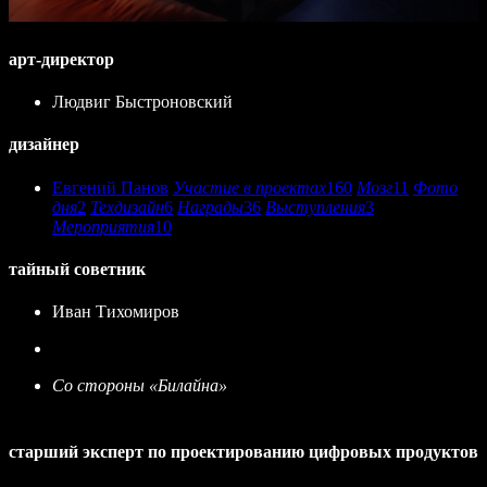
арт-директор
Людвиг Быстроновский
дизайнер
Евгений Панов
Участие в проектах
160
Мозг
11
Фото
дня
2
Техдизайн
6
Награды
36
Выступления
3
Мероприятия
10
тайный советник
Иван Тихомиров
Со стороны «Билайна»
старший эксперт по проектированию цифровых продуктов