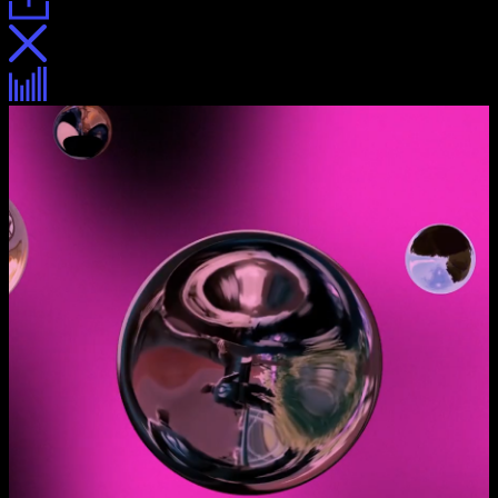
Айдентика
Интерфейс
Интерфейс игровой приставки
«Билайн гейминг»
Описание
Описание
Процесс