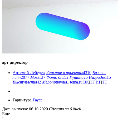
арт-директор
Артемий Лебедев
Участие в проектах
4310
Бизнес-
линч
2077
Мозг
137
Фото дня
52
Рутина
25
Награды
115
Выступления
42
Мероприятия
1
tema.ru
|
ВК
|
ТГ
|
ИГ
|
ТТ
Гарнитура
Гаусс
Дата выпуска: 06.10.2020
Сделано за 6 дней
Еще