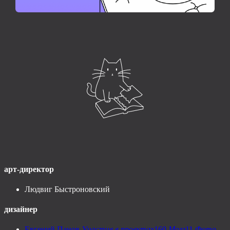
арт-директор
Людвиг Быстроновский
дизайнер
Евгений Панов
Участие в проектах
160
Мозг
11
Фото