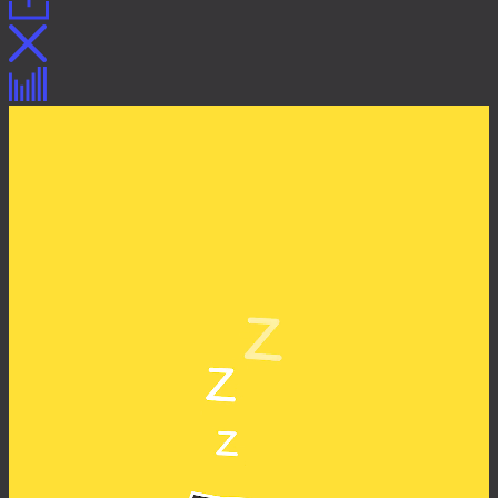
Раздел «Побеждай и выигрывай» для
приложения «Мой Билайн»
Описание
Описание
Процесс