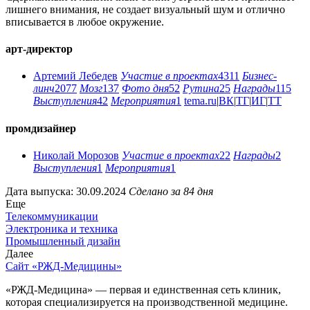
лишнего внимания, не создает визуальный шум и отлично
вписывается в любое окружение.
арт-директор
Артемий Лебедев
Участие в проектах
4311
Бизнес-
линч
2077
Мозг
137
Фото дня
52
Рутина
25
Награды
115
Выступления
42
Мероприятия
1
tema.ru
|
ВК
|
ТГ
|
ИГ
|
ТТ
промдизайнер
Николай Морозов
Участие в проектах
22
Награды
2
Выступления
1
Мероприятия
1
Дата выпуска: 30.09.2024
Сделано за 84 дня
Еще
Телекоммуникации
Электроника и техника
Промышленный дизайн
Далее
Сайт «РЖД-Медицины»
«РЖД-Медицина» — первая и единственная сеть клиник,
которая специализируется на производственной медицине.