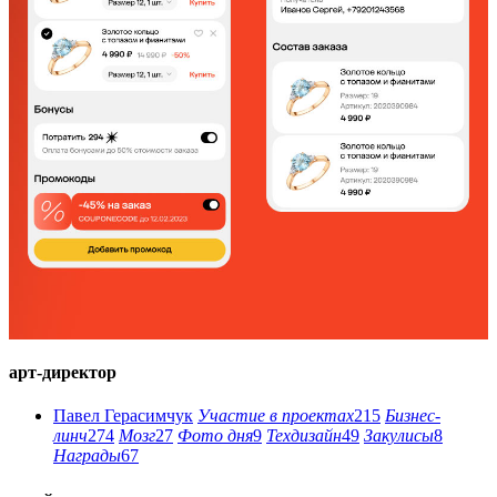
арт-директор
Павел Герасимчук
Участие в проектах
215
Бизнес-
линч
274
Мозг
27
Фото дня
9
Техдизайн
49
Закулисы
8
Награды
67