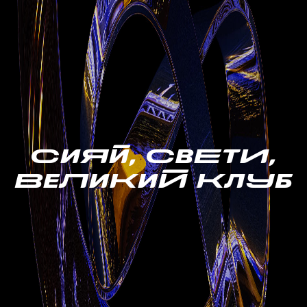
СиЯй, СвЕтИ,
ВеЛиКиЙ КлУб