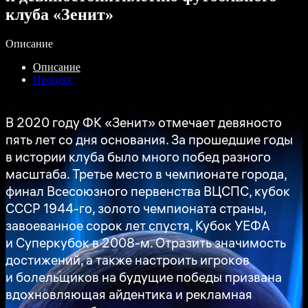
клуба «Зенит»
Описание
Описание
Процесс
В 2020 году ФК «Зенит» отмечает девяносто
пять лет со дня основания. За прошедшие годы
в истории клуба было много побед разного
масштаба. Третье место в чемпионате города,
финал Всесоюзного первенства ВЦСПС, кубок
СССР 1944-го, золото чемпионата страны,
завоеванное сорок лет спустя, Кубок УЕФА
и Суперкубок в 2008-м. Отразить значимость
достижений, а также настроить игроков
и болельщиков на будущие победы призвана
вдохновляющая айдентика и рекламная