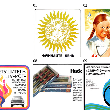
01
02
08
09