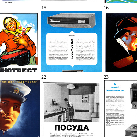
15
16
22
23