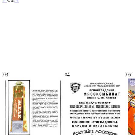
←
Ctrl
→
03
04
05