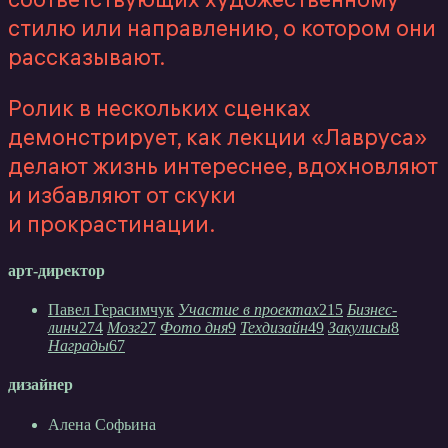
стилю или направлению, о котором они
рассказывают.
Ролик в нескольких сценках
демонстрирует, как лекции «Лавруса»
делают жизнь интереснее, вдохновляют
и избавляют от скуки
и прокрастинации.
арт-директор
Павел Герасимчук
Участие в проектах
215
Бизнес-
линч
274
Мозг
27
Фото дня
9
Техдизайн
49
Закулисы
8
Награды
67
дизайнер
Алена Софьина