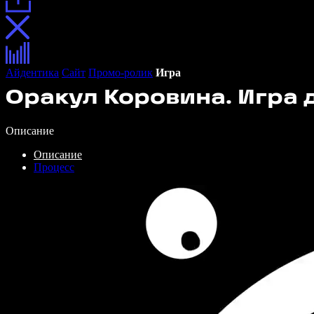
Айдентика
Сайт
Промо-ролик
Игра
Оракул Коровина. Игра 
Описание
Описание
Процесс