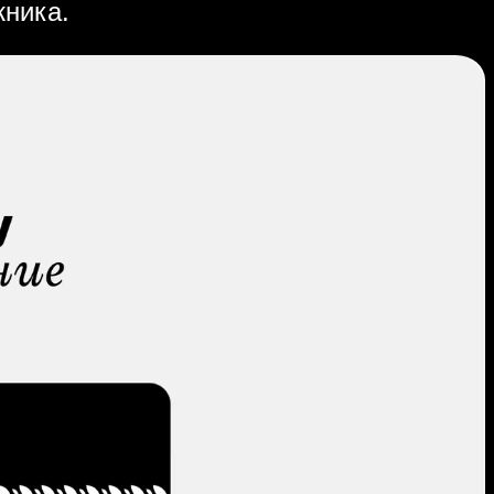
жника.