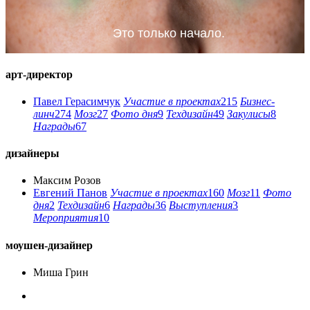
Это только начало.
арт-директор
Павел Герасимчук
Участие в проектах
215
Бизнес-
линч
274
Мозг
27
Фото дня
9
Техдизайн
49
Закулисы
8
Награды
67
дизайнеры
Максим Розов
Евгений Панов
Участие в проектах
160
Мозг
11
Фото
дня
2
Техдизайн
6
Награды
36
Выступления
3
Мероприятия
10
моушен-дизайнер
Миша Грин