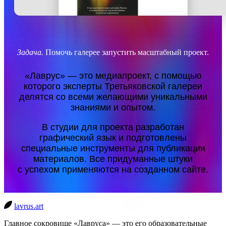
Задача.
Помочь галерее запустить масштабный проект.
«Лаврус» — это медиапроект, с помощью
которого эксперты Третьяковской галереи
делятся со всеми желающими уникальными
знаниями и опытом.
В студии для проекта разработан
графический язык и подготовлены
специальные инструменты для публикации
материалов. Все придуманные штуки
с успехом применяются на созданном сайте.
lavrus.art
Главное сокровище «Лавруса» — это его образовательные