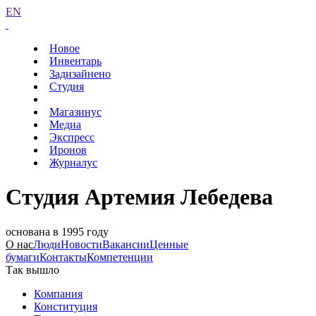
EN
Новое
Инвентарь
Задизайнено
Студия
Магазинус
Медиа
Экспресс
Иронов
Журналус
Студия Артемия Лебедева
основана в 1995 году
О нас
Люди
Новости
Вакансии
Ценные
бумаги
Контакты
Компетенции
Так вышло
Компания
Конституция