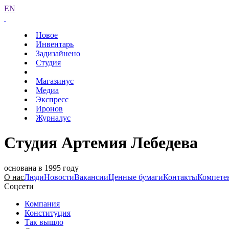
EN
Новое
Инвентарь
Задизайнено
Студия
Магазинус
Медиа
Экспресс
Иронов
Журналус
Студия Артемия Лебедева
основана в 1995 году
О нас
Люди
Новости
Вакансии
Ценные бумаги
Контакты
Компете
Соцсети
Компания
Конституция
Так вышло