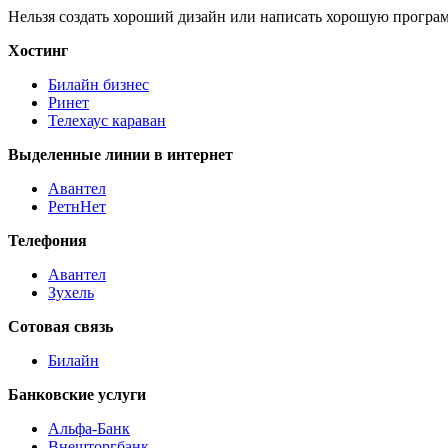
Нельзя создать хороший дизайн или написать хорошую программу
Хостинг
Билайн бизнес
Ринет
Телехауc караван
Выделенные линии в интернет
Авантел
РетнНет
Телефония
Авантел
Зухель
Сотовая связь
Билайн
Банковские услуги
Альфа-Банк
Внешторгбанк