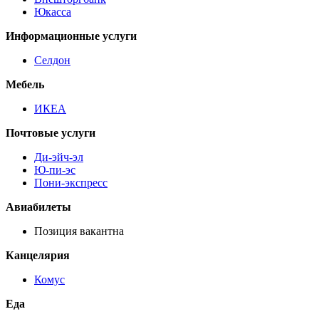
Юкасса
Информационные услуги
Селдон
Мебель
ИКЕА
Почтовые услуги
Ди-эйч-эл
Ю-пи-эс
Пони-экспресс
Авиабилеты
Позиция вакантна
Канцелярия
Комус
Еда