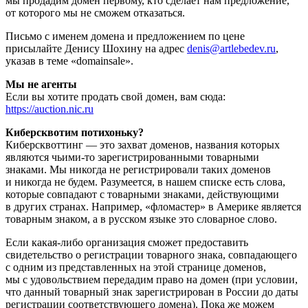
мы продадим домен первому, кто сделает нам предложение,
от которого мы не сможем отказаться.
Письмо с именем домена и предложением по цене
присылайте Денису Шохину на адрес
denis@artlebedev.ru
,
указав в теме «domainsale».
Мы не агенты
Если вы хотите продать свой домен, вам сюда:
https://auction.nic.ru
Киберсквотим потихоньку?
Киберсквоттинг — это захват доменов, названия которых
являются чьими-то зарегистрированными товарными
знаками. Мы никогда не регистрировали таких доменов
и никогда не будем. Разумеется, в нашем списке есть слова,
которые совпадают с товарными знаками, действующими
в других странах. Например, «фломастер» в Америке является
товарным знаком, а в русском языке это словарное слово.
Если какая-либо организация сможет предоставить
свидетельство о регистрации товарного знака, совпадающего
с одним из представленных на этой странице доменов,
мы с удовольствием передадим право на домен (при условии,
что данный товарный знак зарегистрирован в России до даты
регистрации соответствующего домена). Пока же можем