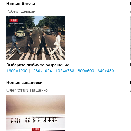
Новые битлы
Роберт Дёмкин
Выберите любимое разрешение:
1600×1200
|
1280×1024
|
1024×768
|
800×600
|
640×480
Новые занавески
Олег ‘cmart’ Пащенко