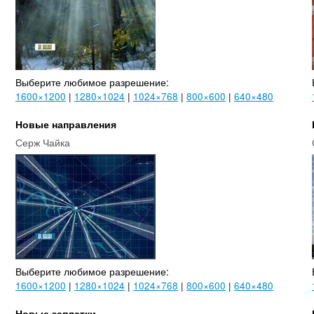
Выберите любимое разрешение:
1600×1200
|
1280×1024
|
1024×768
|
800×600
|
640×480
Новые направления
Серж Чайка
Выберите любимое разрешение:
1600×1200
|
1280×1024
|
1024×768
|
800×600
|
640×480
Новые заплатки