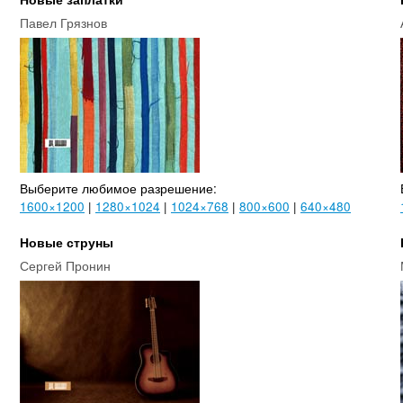
Павел Грязнов
Выберите любимое разрешение:
1600×1200
|
1280×1024
|
1024×768
|
800×600
|
640×480
Новые струны
Сергей Пронин