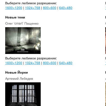
Выберите любимое разрешение:
1600×1200
|
1024×768
|
800×600
|
640×480
Новые тени
Олег ‘cmart’ Пащенко
Выберите любимое разрешение:
1600×1200
|
1024×768
|
800×600
|
640×480
Новые Йорки
Артемий Лебедев