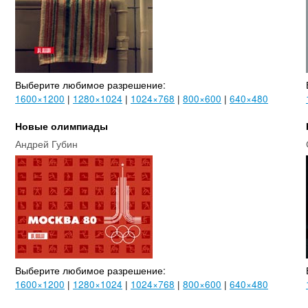
Выберите любимое разрешение:
1600×1200
|
1280×1024
|
1024×768
|
800×600
|
640×480
Новые олимпиады
Андрей Губин
Выберите любимое разрешение:
1600×1200
|
1280×1024
|
1024×768
|
800×600
|
640×480