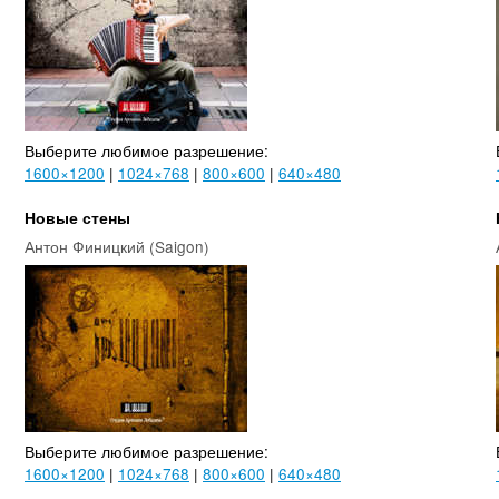
Выберите любимое разрешение:
1600×1200
|
1024×768
|
800×600
|
640×480
Новые стены
Антон Финицкий (Saigon)
Выберите любимое разрешение:
1600×1200
|
1024×768
|
800×600
|
640×480