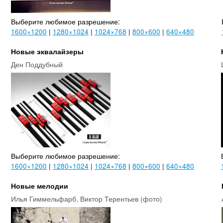
Выберите любимое разрешение:
1600×1200
|
1280×1024
|
1024×768
|
800×600
|
640×480
Новые эквалайзеры
Ден Поддубный
Выберите любимое разрешение:
1600×1200
|
1280×1024
|
1024×768
|
800×600
|
640×480
Новые мелодии
Илья Гиммельфарб, Виктор Терентьев (фото)