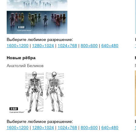
Выберите любимое разрешение:
1600×1200
|
1280×1024
|
1024×768
|
800×600
|
640×480
Новые рёбра
Анатолий Беликов
Выберите любимое разрешение:
1600×1200
|
1280×1024
|
1024×768
|
800×600
|
640×480