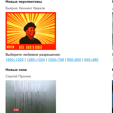
Новые перспективы
Бьярне Хеннинг Кваале
Выберите любимое разрешение:
1600×1200
|
1280×1024
|
1024×768
|
800×600
|
640×480
Новые окна
Сергей Пронин