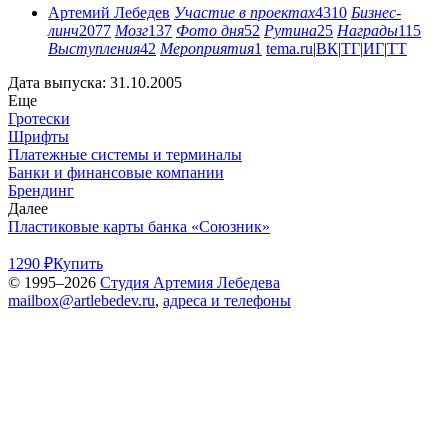
Артемий Лебедев
Участие в проектах
4310
Бизнес-
линч
2077
Мозг
137
Фото дня
52
Рутина
25
Награды
115
Выступления
42
Мероприятия
1
tema.ru
|
ВК
|
ТГ
|
ИГ
|
ТТ
Дата выпуска: 31.10.2005
Еще
Гротески
Шрифты
Платежные системы и терминалы
Банки и финансовые компании
Брендинг
Далее
Пластиковые карты банка «Союзник»
1290 ₽
Купить
© 1995–2026
Студия Артемия Лебедева
mailbox@artlebedev.ru
,
адреса и телефоны