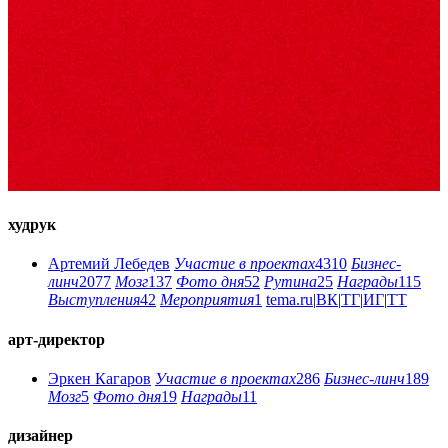
худрук
Артемий Лебедев
Участие в проектах
4310
Бизнес-
линч
2077
Мозг
137
Фото дня
52
Рутина
25
Награды
115
Выступления
42
Мероприятия
1
tema.ru
|
ВК
|
ТГ
|
ИГ
|
ТТ
арт-директор
Эркен Кагаров
Участие в проектах
286
Бизнес-линч
189
Мозг
5
Фото дня
19
Награды
11
дизайнер