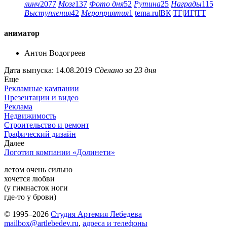
линч
2077
Мозг
137
Фото дня
52
Рутина
25
Награды
115
Выступления
42
Мероприятия
1
tema.ru
|
ВК
|
ТГ
|
ИГ
|
ТТ
аниматор
Антон Водогреев
Дата выпуска: 14.08.2019
Сделано за 23 дня
Еще
Рекламные кампании
Презентации и видео
Реклама
Недвижимость
Строительство и ремонт
Графический дизайн
Далее
Логотип компании «Долинети»
летом очень сильно
хочется любви
(у гимнасток ноги
где-то у брови)
© 1995–2026
Студия Артемия Лебедева
mailbox@artlebedev.ru
,
адреса и телефоны