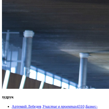
худрук
Артемий Лебедев
Участие в проектах
4310
Бизнес-