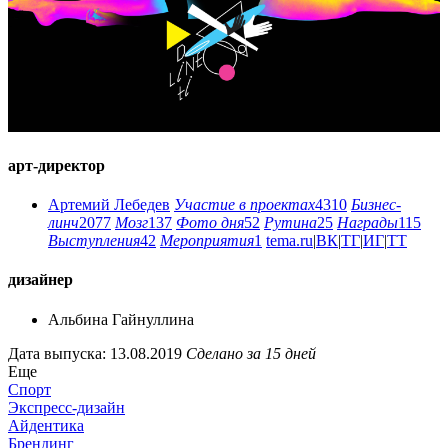
арт-директор
Артемий Лебедев
Участие в проектах
4310
Бизнес-
линч
2077
Мозг
137
Фото дня
52
Рутина
25
Награды
115
Выступления
42
Мероприятия
1
tema.ru
|
ВК
|
ТГ
|
ИГ
|
ТТ
дизайнер
Альбина Гайнуллина
Дата выпуска: 13.08.2019
Сделано за 15 дней
Еще
Спорт
Экспресс-дизайн
Айдентика
Брендинг