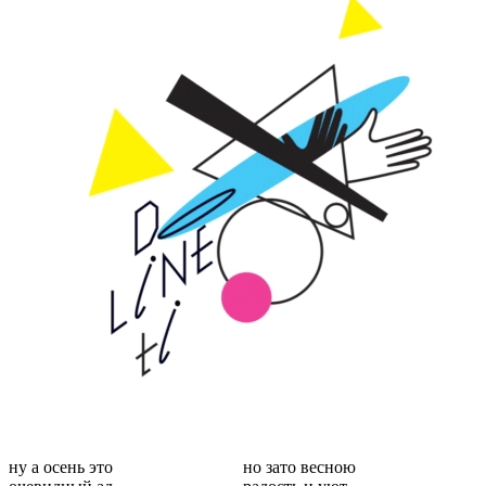
ну а осень это
но зато весною