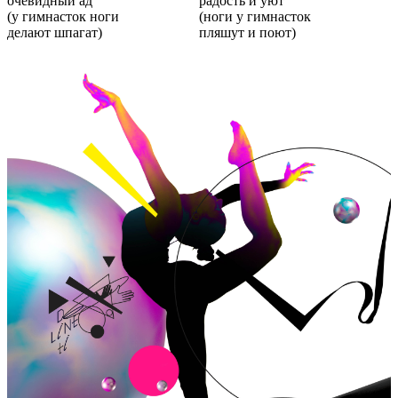
очевидный ад
радость и уют
(у гимнасток ноги
(ноги у гимнасток
делают шпагат)
пляшут и поют)