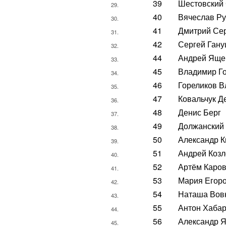
39
Шестовский
29.
40
Вячеслав Р
30.
41
Дмитрий Се
31.
42
Сергей Ган
32.
44
Андрей Яще
33.
45
Владимир Г
34.
46
Гореликов 
35.
47
Ковальчук Д
36.
48
Денис Берг
37.
49
Должанский
38.
50
Александр 
39.
51
Андрей Козл
40.
52
Артём Каро
41.
53
Мария Егор
42.
54
Наташа Вов
43.
55
Антон Хаба
44.
56
Александр 
45.