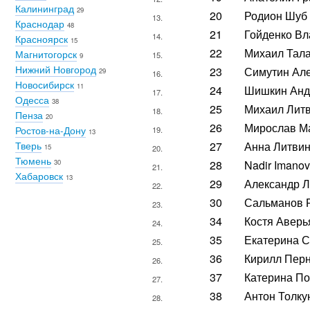
Калининград
29
20
Родион Шуб
13.
Краснодар
48
21
Гойденко В
14.
Красноярск
15
22
Михаил Тал
Магнитогорск
15.
9
Нижний Новгород
23
Симутин Ал
29
16.
Новосибирск
11
24
Шишкин Анд
17.
Одесса
38
25
Михаил Лит
18.
Пенза
20
26
Мирослав М
Ростов-на-Дону
19.
13
Тверь
27
Анна Литви
15
20.
Тюмень
30
28
Nadir Imanov
21.
Хабаровск
13
29
Александр 
22.
30
Сальманов 
23.
34
Костя Аверь
24.
35
Екатерина 
25.
36
Кирилл Перн
26.
37
Катерина П
27.
38
Антон Толку
28.