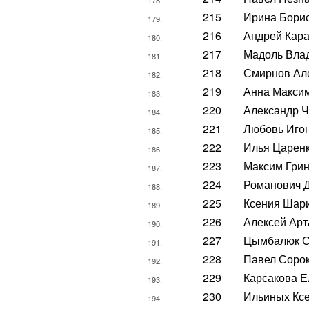
215
Ирина Бори
179.
216
Андрей Кар
180.
217
Мадоль Вла
181.
218
Смирнов Ал
182.
219
Анна Макси
183.
220
Александр 
184.
221
Любовь Иго
185.
222
Илья Царен
186.
223
Максим Гри
187.
224
Романович 
188.
225
Ксения Шар
189.
226
Алексей Ар
190.
227
Цымбалюк С
191.
228
Павел Соро
192.
229
Карсакова Е
193.
230
Ильиных Кс
194.