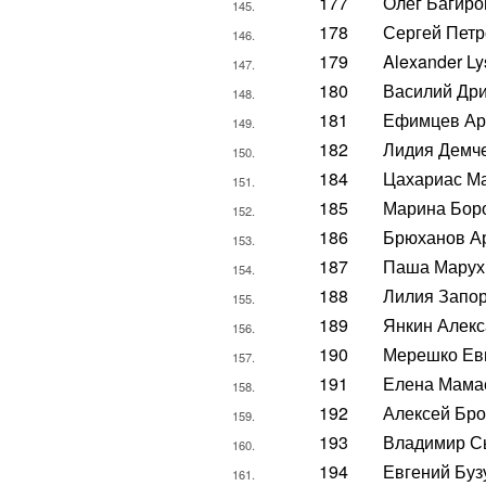
177
Олег Багиро
145.
178
Сергей Петр
146.
179
Alexander L
147.
180
Василий Дри
148.
181
Ефимцев Ар
149.
182
Лидия Демч
150.
184
Цахариас М
151.
185
Марина Бор
152.
186
Брюханов А
153.
187
Паша Марух
154.
188
Лилия Запо
155.
189
Янкин Алек
156.
190
Мерешко Ев
157.
191
Елена Мама
158.
192
Алексей Бро
159.
193
Владимир С
160.
194
Евгений Буз
161.