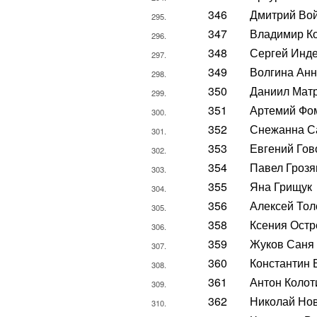
346
Дмитрий Во
295.
347
Владимир К
296.
348
Сергей Инд
297.
349
Волгина Ан
298.
350
Даниил Мат
299.
351
Артемий Фо
300.
352
Снежанна С
301.
353
Евгений Гов
302.
354
Павел Грозя
303.
355
Яна Грищук
304.
356
Алексей Тол
305.
358
Ксения Остр
306.
359
Жуков Саня
307.
360
Константин 
308.
361
Антон Колот
309.
362
Николай Но
310.