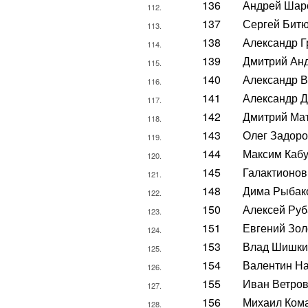
136
Андрей Шар
112.
137
Сергей Бит
113.
138
Александр Г
114.
139
Дмитрий Ан
115.
140
Александр 
116.
141
Александр Д
117.
142
Дмитрий Ма
118.
143
Олег Задор
119.
144
Максим Кабу
120.
145
Галактионов
121.
148
Дима Рыбак
122.
150
Алексей Руб
123.
151
Евгений Зол
124.
153
Влад Шишки
125.
154
Валентин Н
126.
155
Иван Ветро
127.
156
Михаил Ком
128.