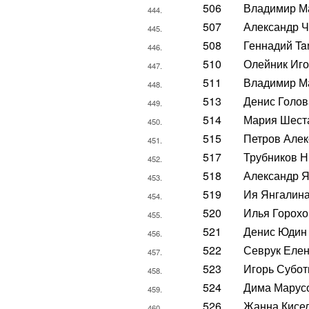
506
Владимир М
444.
507
Александр Ч
445.
508
Геннадий Ta
446.
510
Олейник Иго
447.
511
Владимир М
448.
513
Денис Голов
449.
514
Мария Шест
450.
515
Петров Алек
451.
517
Трубников Н
452.
518
Александр 
453.
519
Ия Янгалин
454.
520
Илья Горохо
455.
521
Денис Юдин
456.
522
Севрук Еле
457.
523
Игорь Субот
458.
524
Дима Марус
459.
526
Жанна Кисе
460.