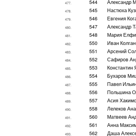
544
Александр 
477.
545
Настюха Куз
478.
546
Евгения Ког
479.
547
Александр Т
480.
548
Мария Елфи
481.
550
Иван Колган
482.
551
Арсений Со
483.
552
Сафиров Ан
484.
553
Константин 
485.
554
Бухаров Ми
486.
555
Павел Ильи
487.
556
Польшина О
488.
557
Асия Хаким
489.
558
Лелеков Ана
490.
560
Матвеев Ан
491.
561
Анна Макси
492.
562
Даша Алекс
493.