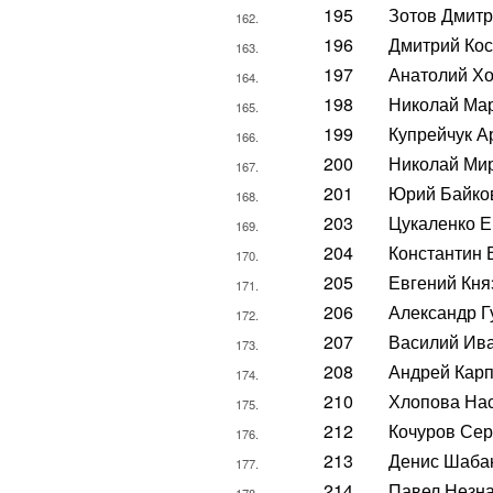
195
Зотов Дмит
162.
196
Дмитрий Ко
163.
197
Анатолий Х
164.
198
Николай Ма
165.
199
Купрейчук А
166.
200
Николай Ми
167.
201
Юрий Байко
168.
203
Цукаленко Е
169.
204
Константин 
170.
205
Евгений Кня
171.
206
Александр Г
172.
207
Василий Ив
173.
208
Андрей Кар
174.
210
Хлопова На
175.
212
Кочуров Сер
176.
213
Денис Шаба
177.
214
Павел Незн
178.