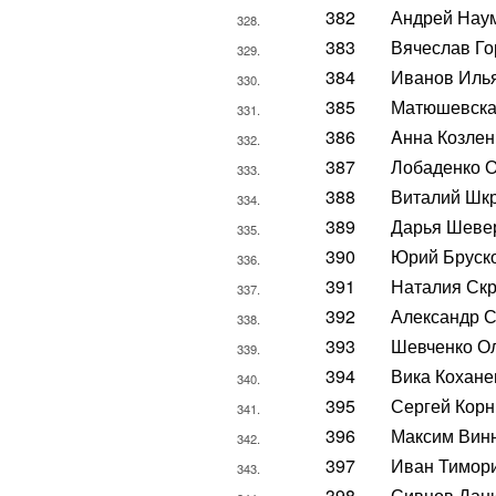
382
Андрей Нау
328.
383
Вячеслав Го
329.
384
Иванов Иль
330.
385
Матюшевск
331.
386
Aнна Козлен
332.
387
Лобаденко 
333.
388
Виталий Шк
334.
389
Дарья Шеве
335.
390
Юрий Бруск
336.
391
Наталия Ск
337.
392
Александр 
338.
393
Шевченко О
339.
394
Вика Кохане
340.
395
Сергей Корн
341.
396
Максим Вин
342.
397
Иван Тимор
343.
398
Сивцов Дан