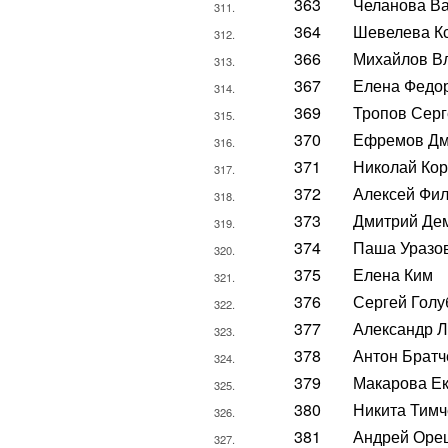
363
Челанова В
311.
364
Шевелева К
312.
366
Михайлов В
313.
367
Елена Федо
314.
369
Тропов Серг
315.
370
Ефремов Дм
316.
371
Николай Кор
317.
372
Алексей Фи
318.
373
Дмитрий Де
319.
374
Паша Уразо
320.
375
Елена Ким
321.
376
Сергей Голу
322.
377
Александр 
323.
378
Антон Братч
324.
379
Макарова Е
325.
380
Никита Тимч
326.
381
Андрей Оре
327.