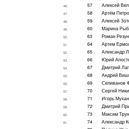
57
Алексей Вел
46.
58
Артём Петр
47.
59
Алексей Зот
48.
60
Марина Рыб
49.
63
Роман Резун
50.
64
Артем Ермо
51.
65
Александр 
52.
66
Юрий Апост
53.
67
Дмитрий Ла
54.
68
Андрей Виш
55.
69
Селиванов 
56.
70
Сергей Ники
57.
71
Игорь Муха
58.
72
Дмитрий Пр
59.
73
Максим Тру
60.
74
Александр 
61.