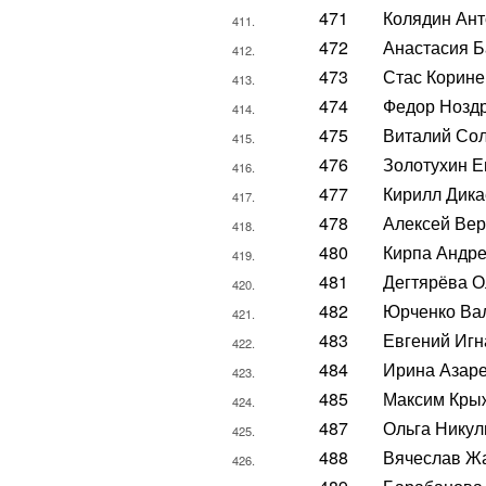
471
Колядин Ант
411.
472
Анастасия 
412.
473
Стас Корине
413.
474
Федор Нозд
414.
475
Виталий Со
415.
476
Золотухин Е
416.
477
Кирилл Дика
417.
478
Алексей Ве
418.
480
Кирпа Андр
419.
481
Дегтярёва О
420.
482
Юрченко Ва
421.
483
Евгений Иг
422.
484
Ирина Азар
423.
485
Максим Кры
424.
487
Ольга Никул
425.
488
Вячеслав Ж
426.