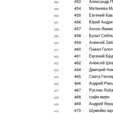
453
Александр П
394.
454
Матвеева М
395.
455
Евгений Ка
396.
456
Юрий Андре
397.
457
Антон Яким
398.
458
Булат Сейтк
399.
459
Алексей Заб
400.
460
Павел Голот
401.
461
Евгений Кау
402.
462
Алексей Ше
403.
464
Дмитрий Ни
404.
465
Света Гелле
405.
466
Андрей Рае
406.
467
Руслан Лоб
407.
468
софи миро
408.
469
Андрей Яку
409.
470
Шумейко юр
410.