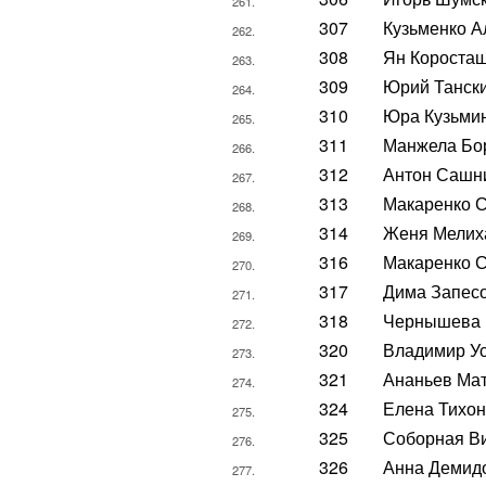
261.
307
Кузьменко А
262.
308
Ян Короста
263.
309
Юрий Танск
264.
310
Юра Кузьми
265.
311
Манжела Бо
266.
312
Антон Сашн
267.
313
Макаренко 
268.
314
Женя Мелих
269.
316
Макаренко 
270.
317
Дима Запес
271.
318
Чернышева 
272.
320
Владимир У
273.
321
Ананьев Ма
274.
324
Елена Тихо
275.
325
Соборная В
276.
326
Анна Демид
277.