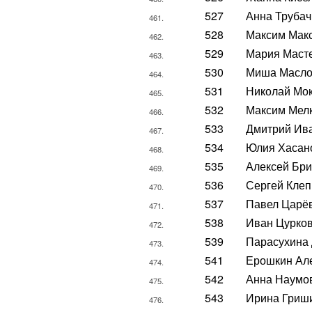
527
Анна Трубач
461.
528
Максим Мак
462.
529
Мария Маст
463.
530
Миша Масл
464.
531
Николай Мо
465.
532
Максим Мел
466.
533
Дмитрий Ив
467.
534
Юлия Хасан
468.
535
Алексей Бр
469.
536
Сергей Клеп
470.
537
Павел Царё
471.
538
Иван Цурко
472.
539
Парасухина
473.
541
Ерошкин Ал
474.
542
Анна Наумо
475.
543
Ирина Гриш
476.