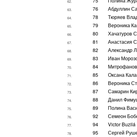
75
Полина Жур
62.
76
Абдуллин С
63.
78
Тюряев Вла
64.
79
Вероника К
65.
80
Хачатуров С
66.
81
Анастасия 
67.
82
Александр 
68.
83
Иван Мороз
69.
84
Митрофанов
70.
85
Оксана Кала
71.
86
Вероника С
72.
87
Самарин Ки
73.
88
Данил Фиму
74.
89
Полина Вас
75.
92
Семеон Боб
76.
94
Victor Buzilá
77.
95
Сергей Руш
78.