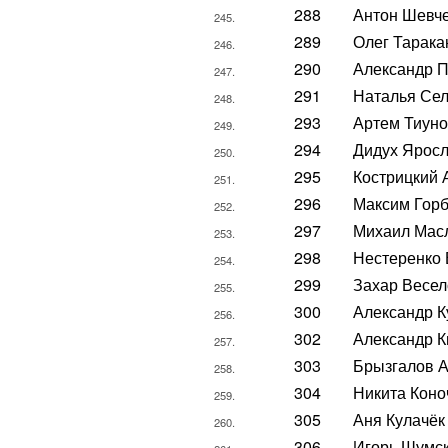
288
Антон Шевч
245.
289
Олег Тарака
246.
290
Александр 
247.
291
Наталья Се
248.
293
Артем Тиун
249.
294
Дидух Ярос
250.
295
Кострицкий 
251.
296
Максим Гор
252.
297
Михаил Мас
253.
298
Нестеренко 
254.
299
Захар Весел
255.
300
Александр К
256.
302
Александр К
257.
303
Брызгалов 
258.
304
Никита Коно
259.
305
Аня Кулачёк
260.
306
Игорь Шумс