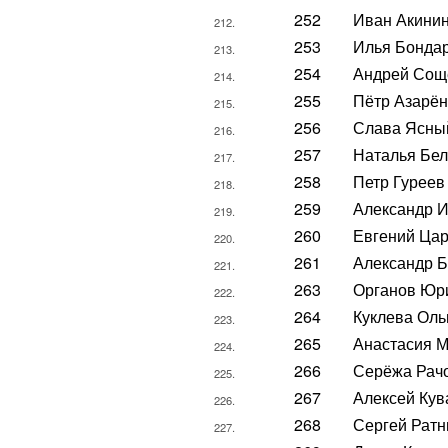
252
Иван Акини
212.
253
Илья Бонда
213.
254
Андрей Сощ
214.
255
Пётр Азарён
215.
256
Слава Ясны
216.
257
Наталья Бе
217.
258
Петр Гуреев
218.
259
Александр 
219.
260
Евгений Ца
220.
261
Александр 
221.
263
Органов Юр
222.
264
Куклева Оль
223.
265
Анастасия М
224.
266
Серёжа Рач
225.
267
Алексей Кув
226.
268
Сергей Ратн
227.