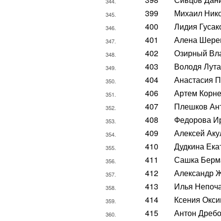
344.
399
Михаил Ник
345.
400
Лидия Гусак
346.
401
Алена Шере
347.
402
Озирный Вл
348.
403
Володя Лута
349.
404
Анастасия П
350.
406
Артем Корн
351.
407
Плешков Ан
352.
408
Федорова И
353.
409
Алексей Ак
354.
410
Дудкина Ека
355.
411
Сашка Берм
356.
412
Александр 
357.
413
Илья Непоч
358.
414
Ксения Окси
359.
415
Антон Дребо
360.