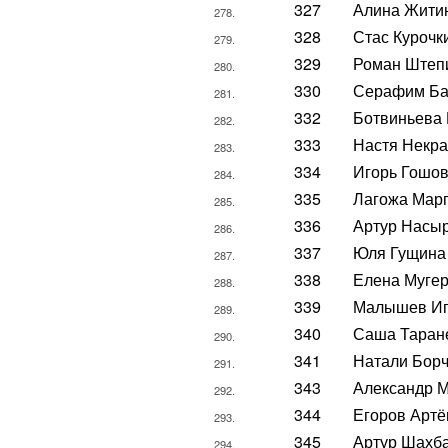
327
Алина Жити
278.
328
Стас Курочк
279.
329
Роман Штеп
280.
330
Серафим Ба
281.
332
Ботвиньева 
282.
333
Настя Некр
283.
334
Игорь Гошов
284.
335
Лагожа Мар
285.
336
Артур Насы
286.
337
Юля Гущина
287.
338
Елена Муге
288.
339
Малышев Иг
289.
340
Саша Таран
290.
341
Натали Бор
291.
343
Александр 
292.
344
Егоров Арт
293.
345
Артур Шахб
294.