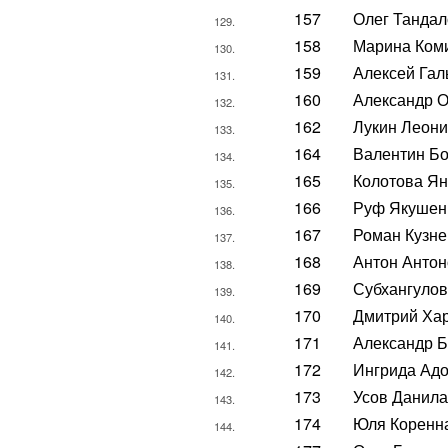
157
Олег Тандал
129.
158
Марина Ком
130.
159
Алексей Гал
131.
160
Александр 
132.
162
Лукин Леон
133.
164
Валентин Б
134.
165
Колотова Я
135.
166
Руф Якушен
136.
167
Роман Кузн
137.
168
Антон Антон
138.
169
Субхангулов
139.
170
Дмитрий Ха
140.
171
Александр 
141.
172
Ингрида Ад
142.
173
Усов Данила
143.
174
Юля Коренн
144.