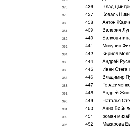
436
Влад Дмитр
378.
437
Коваль Ники
379.
438
Антон Жадч
380.
439
Валерия Луг
381.
440
Балховитин
382.
441
Мичурин Фи
383.
442
Кирилл Мед
384.
444
Андрей Русн
385.
445
Иван Стегач
386.
446
Владимир П
387.
447
Герасименко
388.
448
Андрей Жив
389.
449
Наталья Ст
390.
450
Анна Бобыл
391.
451
роман миха
392.
452
Макарова Е
393.