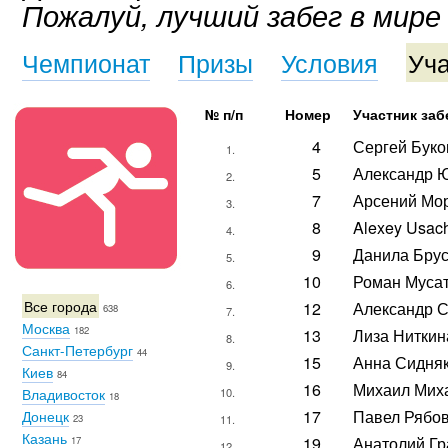
Пожалуй, лучший забег в мире
Чемпионат
Призы
Условия
Уча
№ п/п
Номер
Участник заб
4
Сергей Буко
1.
5
Александр 
2.
7
Арсений Мо
3.
8
Alexey Usac
4.
9
Данила Бру
5.
10
Роман Муса
6.
Все города
12
Александр 
638
7.
Москва
182
13
Лиза Ниткин
8.
Санкт-Петербург
44
15
Анна Сидня
9.
Киев
84
16
Михаил Мих
Владивосток
10.
18
17
Павел Рябо
Донецк
23
11.
Казань
19
Анатолий Г
17
12.