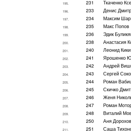
231
Ткаченко Кс
195.
233
Денис Дмит
196.
234
Максим Шар
197.
235
Макс Попов
198.
236
Эдик Буликя
199.
238
Анастасия К
200.
240
Леонид Кики
201.
241
Ярошенко 
202.
242
Андрей Виш
203.
243
Сергей Сок
204.
244
Роман Ваби
205.
245
Скичко Дми
206.
246
Женя Никол
207.
247
Роман Мото
208.
248
Виталий Мо
209.
250
Аня Дорохо
210.
251
Саша Тихон
211.