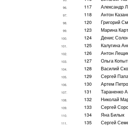
117
Александр 
96.
118
Антон Казан
97.
120
Григорий С
98.
123
Марина Кар
99.
124
Денис Соло
100.
125
Калугина Ан
101.
126
Антон Лещи
102.
127
Ольга Копы
103.
128
Василий Ск
104.
129
Сергей Пап
105.
130
Артем Петр
106.
131
Тараненко А
107.
132
Николай Ма
108.
133
Сергей Сор
109.
134
Яна Билык
110.
135
Сергей Сем
111.