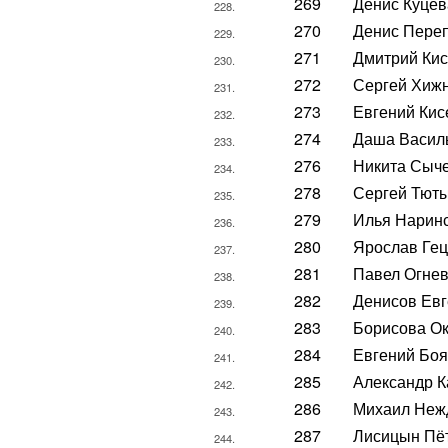
269
Денис Куце
228.
270
Денис Пере
229.
271
Дмитрий Ки
230.
272
Сергей Хиж
231.
273
Евгений Кис
232.
274
Даша Васил
233.
276
Никита Сыч
234.
278
Сергей Тют
235.
279
Илья Нарин
236.
280
Ярослав Ге
237.
281
Павел Огне
238.
282
Денисов Ев
239.
283
Борисова О
240.
284
Евгений Боя
241.
285
Александр 
242.
286
Михаил Неж
243.
287
Лисицын Пё
244.