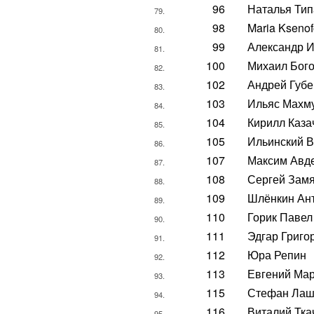
96
Наталья Ти
79.
98
Maria Ksenof
80.
99
Александр 
81.
100
Михаил Бог
82.
102
Андрей Губе
83.
103
Ильяс Махм
84.
104
Кирилл Каза
85.
105
Ильинский 
86.
107
Максим Авд
87.
108
Сергей Зам
88.
109
Шлёнкин Ан
89.
110
Горик Павел
90.
111
Эдгар Григо
91.
112
Юра Репин
92.
113
Евгений Ма
93.
115
Стефан Лаш
94.
116
Виталий Тка
95.