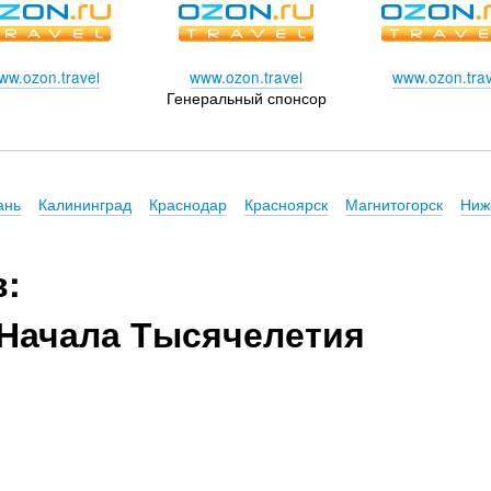
ww.ozon.travel
www.ozon.travel
www.ozon.trav
Генеральный спонсор
ань
Калининград
Краснодар
Красноярск
Магнитогорск
Ниж
в:
Начала Тысячелетия