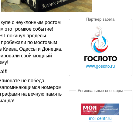
Партнер забега
купе с неуклонным ростом
 это громкое событие!
НТ покинул пределы
ы пробежали по мостовым
 Киева, Одессы и Донецка.
рировали свой мощный
рму!
www.gosloto.ru
!!!
пионате не победа,
 и запоминающимся номером
Региональные спонсоры
тографами на вечную память
манда!
moi-centr.ru