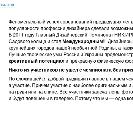
льтатов
Феноменальный успех соревнований предыдущих лет в
популярности профессии дизайнера сделали возможным
В 2011 году Главный Дизайнерский Чемпионат НИК:ИР
Садового кольца и стал
Международным
!!! Дизайнер
крупнейших городов нашей необъятной Родины, а также
Лучшие творческие умы России и Украины продемонст
креативный потенциал
и прекрасную физическую фо
Никто из участников не ушел с чемпионата без приза
По сложившейся доброй традиции главное в нашем чем
а участие. Причем участие с наиболее оригинальным
на груди или на спине. Все участники запечатлены фо
и будут повешены в галерею. Потому что мы — одна ко