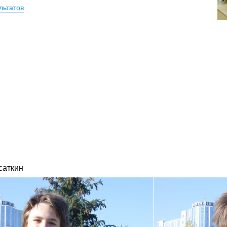
льтатов
саткин