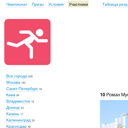
Чемпионат
Призы
Условия
Участники
Таблица резу
Все города
638
Москва
182
Санкт-Петербург
44
10
Роман Му
Киев
84
Владивосток
18
Донецк
23
Казань
17
Калининград
29
Краснодар
48