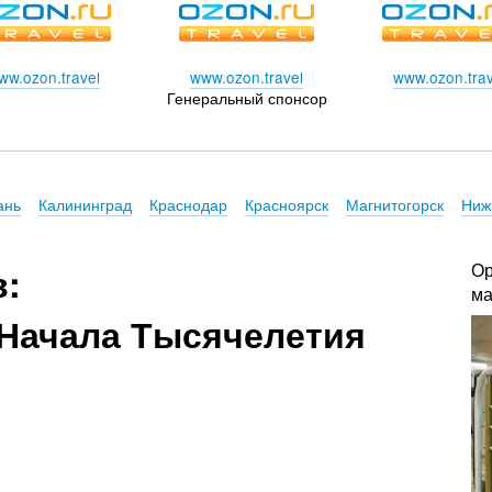
ww.ozon.travel
www.ozon.travel
www.ozon.trav
Генеральный спонсор
ань
Калининград
Краснодар
Красноярск
Магнитогорск
Ниж
Ор
в:
ма
Начала Тысячелетия