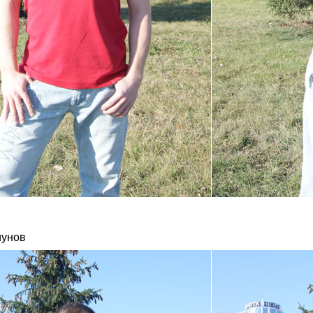
иунов