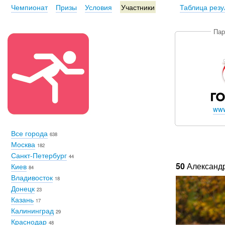
Чемпионат
Призы
Условия
Участники
Таблица резу
Пар
www
Все города
638
Москва
182
Санкт-Петербург
44
50
Александ
Киев
84
Владивосток
18
Донецк
23
Казань
17
Калининград
29
Краснодар
48