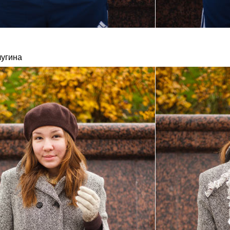
угина