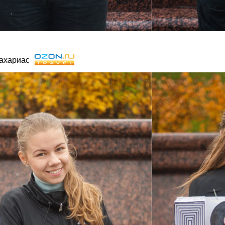
ахариас