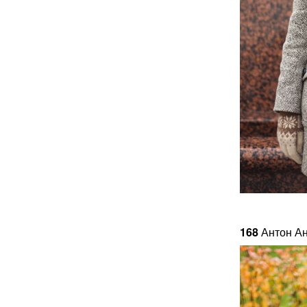
168
Антон А