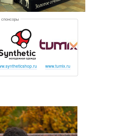
 спонсоры
w.syntheticshop.ru
www.tumix.ru