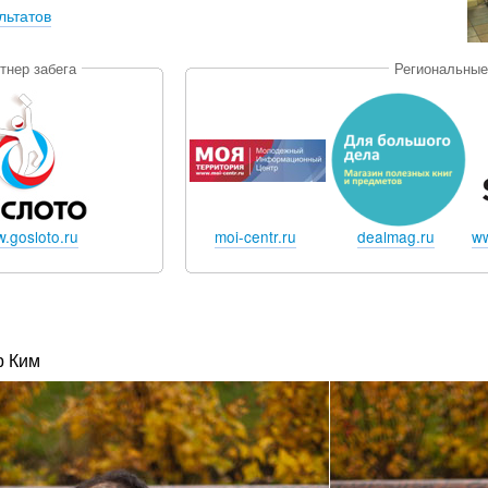
льтатов
тнер забега
Региональные
.gosloto.ru
moi-centr.ru
dealmag.ru
ww
р Ким