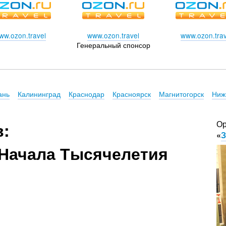
ww.ozon.travel
www.ozon.travel
www.ozon.trav
Генеральный спонсор
ань
Калининград
Краснодар
Красноярск
Магнитогорск
Ниж
Ор
в:
«
З
Начала Тысячелетия