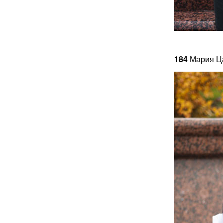
184
Мария Ц