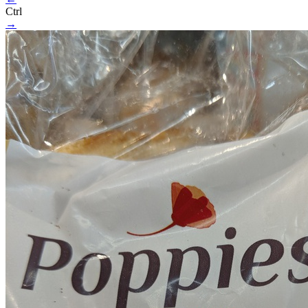
Ctrl
→