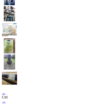
←
Ctrl
→