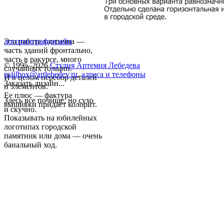
Эта работа хаотична —
логотип
графдизайн
часть зданий фронтально,
часть в ракурсе, много
© 1995–2026
Студия Артемия Лебедева
случайных толщин.
mailbox@artlebedev.ru
,
адреса и телефоны
И в целом перебор деталей
Заказать дизайн...
и элементов.
Ее плюс — фактура
Здесь все почище, но сухо
вышивки придает колорит.
и скучно.
Показывать на юбилейных
логотипах городской
памятник или дома — очень
банальный ход.