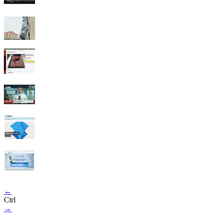
←
Ctrl
→