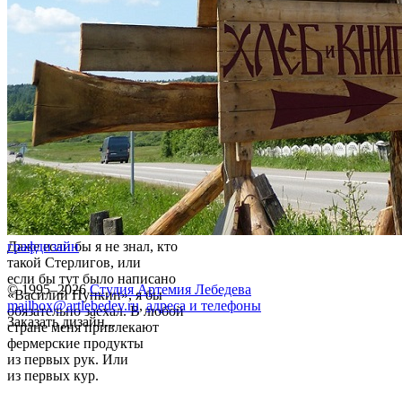
Даже если бы я не знал, кто
графдизайн
такой Стерлигов, или
если бы тут было написано
© 1995–2026
Студия Артемия Лебедева
«Василий Пупкин», я бы
mailbox@artlebedev.ru
,
адреса и телефоны
обязательно заехал. В любой
Заказать дизайн...
стране меня привлекают
фермерские продукты
из первых рук. Или
из первых кур.