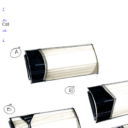
↑
←
Ctrl
→
↓