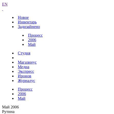
EN
Новое
Инвентарь
Задизайнено
Процесс
2006
Май
Студия
Магазинус
Медиа
Экспресс
Иронов
Журналус
Процесс
2006
Май
Май 2006
Рутина