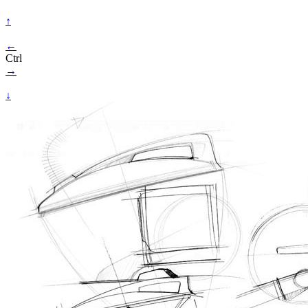
↑
←
Ctrl
→
↓