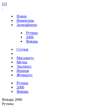
EN
Новое
Инвентарь
Задизайнено
Рутина
2006
Январь
Студия
Магазинус
Медиа
Экспресс
Иронов
Журналус
Рутина
2006
Январь
Январь 2006
Рутина