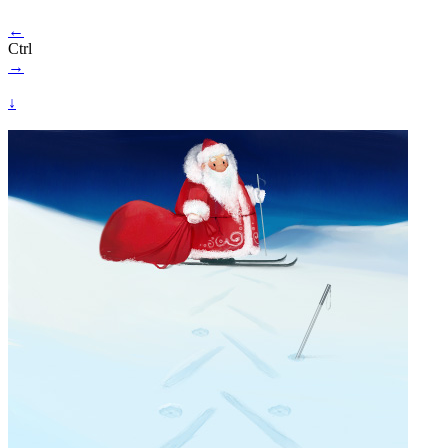
←
Ctrl
→
↓