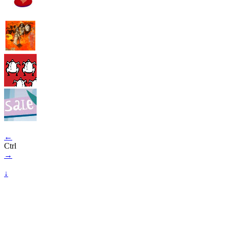
←
Ctrl
→
↓