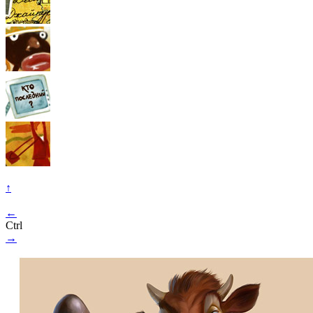
↑
←
Ctrl
→