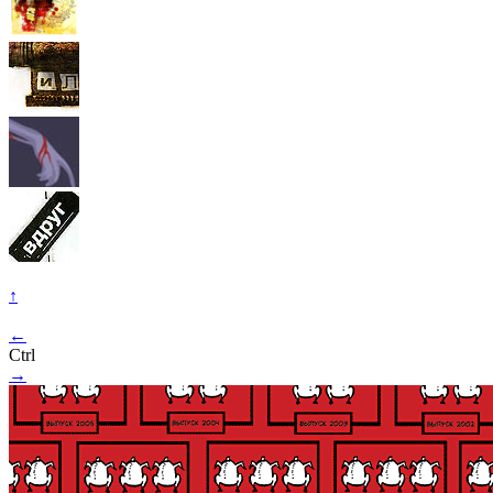
↑
←
Ctrl
→