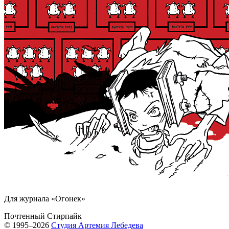
Для журнала «Огонек»
Почтенный Стирпайк
© 1995–2026
Студия Артемия Лебедева