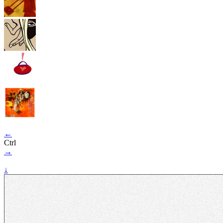
←
Ctrl
→
↓