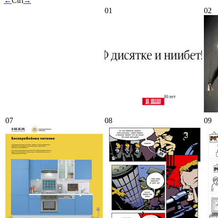
←
Ctrl
→
01
02
07
08
09