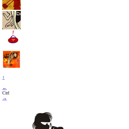
↑
←
Ctrl
→