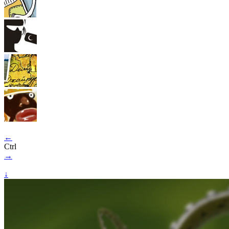
←
Ctrl
→
↓